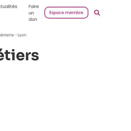
tualités
Faire
un
Espace membre
don
énierie - Lyon
tiers