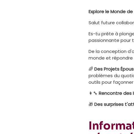
Explore le Monde de l'
Salut future collabor
Es-tu prête à plonge
passionnante pour to
De la conception d'o
monde et répondre au
🌈
Des Projets Épou
problèmes du quotidi
outils pour façonner
👩‍🔧
Rencontre des I
🎁
Des surprises t'a
Informat