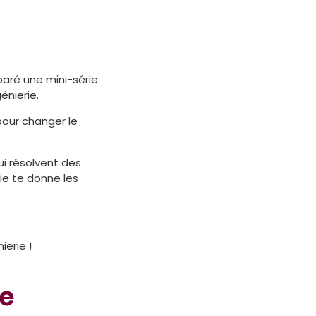
paré une mini-série
énierie.
pour changer le
ui résolvent des
rie te donne les
ierie !
de