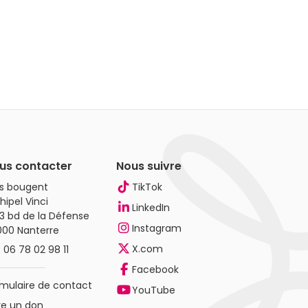
us contacter
Nous suivre
es bougent
TikTok
hipel Vinci
LinkedIn
3 bd de la Défense
Instagram
000 Nanterre
X.com
.
06 78 02 98 11
Facebook
mulaire de contact
YouTube
re un don