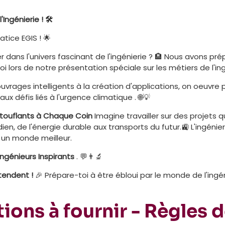
Ingénierie ! 🛠️
atice EGIS ! 🌟
r dans l'univers fascinant de l'ingénierie ? 🏨 Nous avons pré
i lors de notre présentation spéciale sur les métiers de l'ing
uvrages intelligents à la création d'applications, on oeuvre 
x défis liés à l'urgence climatique . 🌐💡
stouflants à Chaque Coin
Imagine travailler sur des projets q
en, de l'énergie durable aux transports du futur.🚉 L'ingénie
 un monde meilleur.
ngénieurs Inspirants
. 💬👨‍🔬
ttendent !
🎉 Prépare-toi à être ébloui par le monde de l'ingén
ions à fournir - Règles 