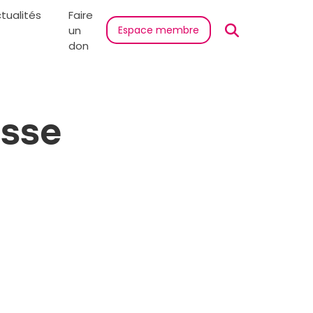
tualités
Faire
un
Espace membre
don
asse