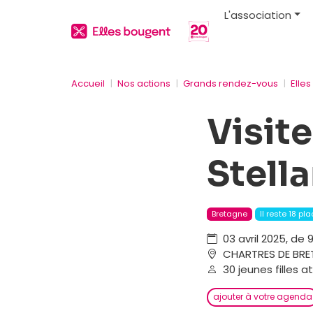
L'association
Accueil
Nos actions
Grands rendez-vous
Elle
Visit
Stella
Bretagne
Il reste 18 pl
03 avril 2025, de 
CHARTRES DE BRE
30 jeunes filles a
ajouter à votre agenda