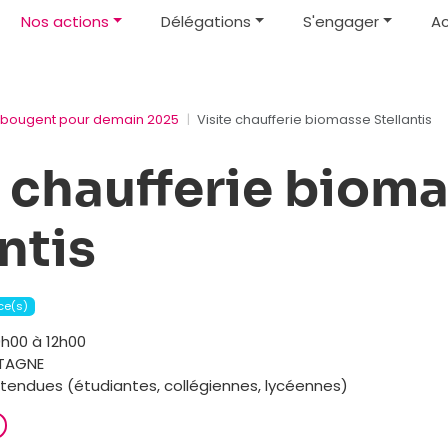
Nos actions
Délégations
S'engager
Ac
s bougent pour demain 2025
Visite chaufferie biomasse Stellantis
e chaufferie biom
ntis
ace(s)
9h00 à 12h00
TAGNE
ttendues (étudiantes, collégiennes, lycéennes)