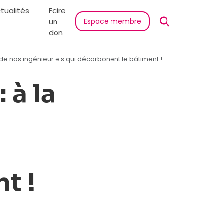
tualités
Faire
un
Espace membre
don
e de nos ingénieur.e.s qui décarbonent le bâtiment !
 à la
t !