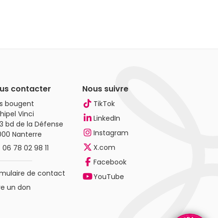
us contacter
Nous suivre
es bougent
TikTok
hipel Vinci
LinkedIn
3 bd de la Défense
Instagram
000 Nanterre
X.com
.
06 78 02 98 11
Facebook
mulaire de contact
YouTube
re un don