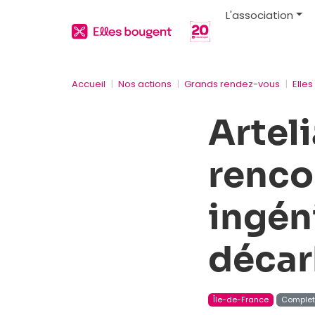
L'association
Accueil
Nos actions
Grands rendez-vous
Elle
Arteli
renco
ingéni
décar
Île-de-France
Comple