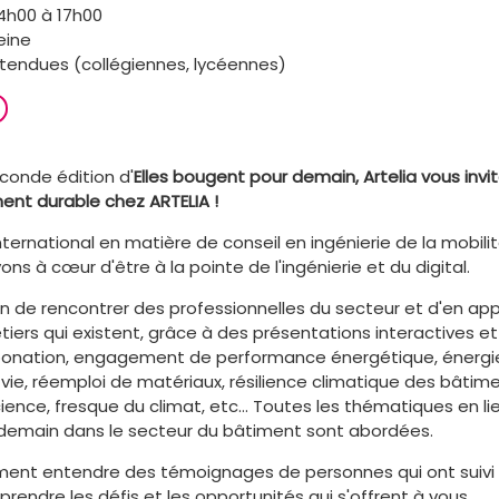
14h00 à 17h00
eine
ttendues (collégiennes, lycéennes)
conde édition d'
Elles bougent pour demain, Artelia vous invit
ent durable chez ARTELIA !
ternational en matière de conseil en ingénierie de la mobilité,
ns à cœur d'être à la pointe de l'ingénierie et du digital.
on de rencontrer des professionnelles du secteur et d'en a
étiers qui existent, grâce à des présentations interactives e
bonation, engagement de performance énergétique, énergie
vie, réemploi de matériaux, résilience climatique des bâtim
ence, fresque du climat, etc… Toutes les thématiques en li
demain dans le secteur du bâtiment sont abordées.
ent entendre des témoignages de personnes qui ont suivi 
endre les défis et les opportunités qui s'offrent à vous.