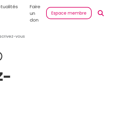
tualités
Faire
un
Espace membre
don
scrivez-vous
©
z-