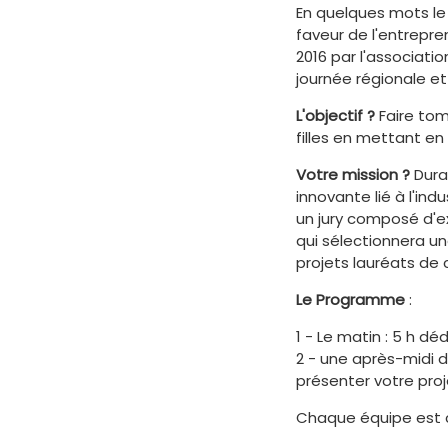
En quelques mots l
faveur de l'entrepre
2016 par l'associati
journée régionale et 
L'objectif ?
Faire tom
filles en mettant en 
Votre mission ?
Duran
innovante lié à l'ind
un jury composé d'ex
qui sélectionnera u
projets lauréats de 
Le Programme
:
1 - Le matin : 5 h dé
2 - une après-midi d
présenter votre proj
Chaque équipe est