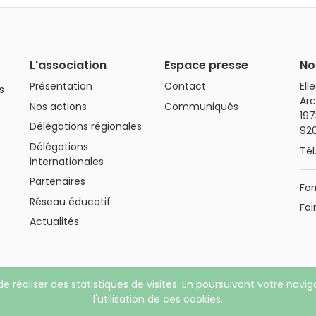
L'association
Espace presse
No
Présentation
Contact
Ell
s
Arc
Nos actions
Communiqués
197
Délégations régionales
92
Délégations
Tél
internationales
Partenaires
For
Réseau éducatif
Fai
Actualités
de réaliser des statistiques de visites. En poursuivant votre navi
ons légales
|
Politique de confidentialité
l'utilisation de ces cookies.