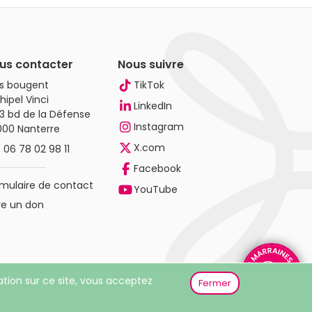
us contacter
Nous suivre
es bougent
TikTok
hipel Vinci
LinkedIn
3 bd de la Défense
Instagram
000 Nanterre
X.com
.
06 78 02 98 11
Facebook
mulaire de contact
YouTube
re un don
gation sur ce site, vous acceptez
Fermer