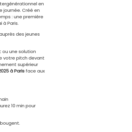
ntergénérationnel en
ne journée. Créé en
 temps : une première
 à Paris.
 auprès des jeunes
t ou une solution
pe votre pitch devant
ignement supérieur
2025 à Paris
face aux
main
aurez 10 min pour
 bougent.