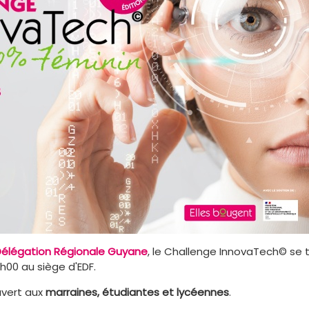
élégation Régionale Guyane
, le Challenge InnovaTech© se 
h00 au siège d'EDF.
uvert aux
marraines, étudiantes et lycéennes
.