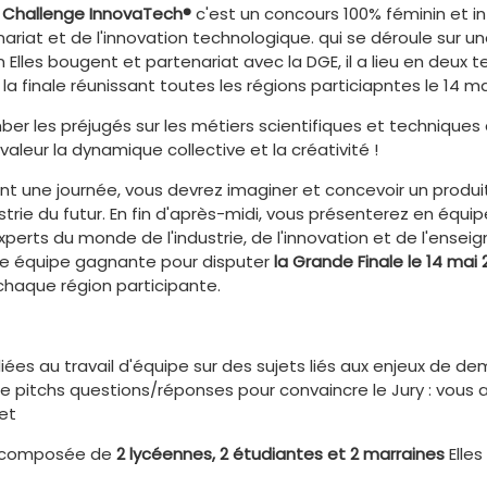
e
Challenge InnovaTech®
c'est un concours 100% féminin et i
nariat et de l'innovation technologique. qui se déroule sur u
on Elles bougent et partenariat avec la DGE, il a lieu en deux
la finale réunissant toutes les régions particiapntes le 14 mai
ber les préjugés sur les métiers scientifiques et techniques
valeur la dynamique collective et la créativité !
t une journée, vous devrez imaginer et concevoir un produi
ustrie du futur. En fin d'après-midi, vous présenterez en équi
perts du monde de l'industrie, de l'innovation et de l'ense
ne équipe gagnante pour disputer
la Grande Finale le 14 mai 
chaque région participante.
diées au travail d'équipe sur des sujets liés aux enjeux de de
e pitchs questions/réponses pour convaincre le Jury : vous 
et
 composée de
2 lycéennes, 2 étudiantes et 2 marraines
Elles