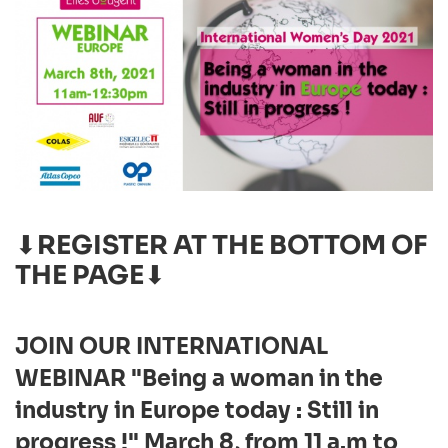
⬇REGISTER AT THE BOTTOM OF
THE PAGE⬇
JOIN OUR INTERNATIONAL
WEBINAR
"Being a woman in the
industry in Europe today : Still in
progress !"
March 8, from 11 a.m to