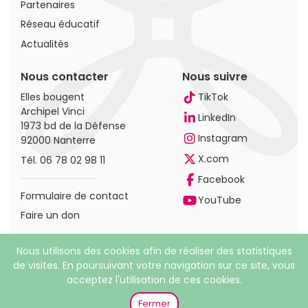
Partenaires
Réseau éducatif
Actualités
Nous contacter
Nous suivre
Elles bougent
TikTok
Archipel Vinci
LinkedIn
1973 bd de la Défense
Instagram
92000 Nanterre
X.com
Tél.
06 78 02 98 11
Facebook
Formulaire de contact
YouTube
Faire un don
Nous utilisons des cookies afin de réaliser des statistiques
de visites. En poursuivant votre navigation sur ce site, vous
acceptez l'utilisation de ces cookies.
© 2026 Elles bougent. Tous droits réservés |
Mentions
légales
|
Politique de confidentialité
Fermer