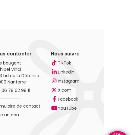
us contacter
Nous suivre
es bougent
TikTok
hipel Vinci
LinkedIn
3 bd de la Défense
Instagram
000 Nanterre
X.com
.
06 78 02 98 11
Facebook
mulaire de contact
YouTube
re un don