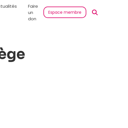
tualités
Faire
un
Espace membre
don
iège