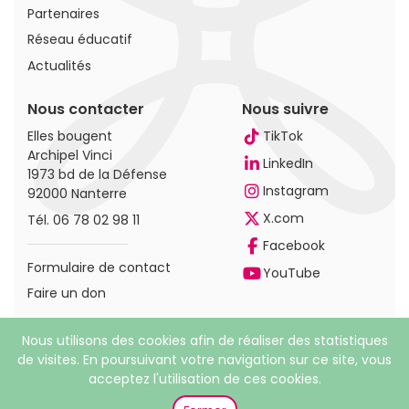
Partenaires
Réseau éducatif
Actualités
Nous contacter
Nous suivre
Elles bougent
TikTok
Archipel Vinci
LinkedIn
1973 bd de la Défense
Instagram
92000 Nanterre
X.com
Tél.
06 78 02 98 11
Facebook
Formulaire de contact
YouTube
Faire un don
Nous utilisons des cookies afin de réaliser des statistiques
de visites. En poursuivant votre navigation sur ce site, vous
acceptez l'utilisation de ces cookies.
© 2026 Elles bougent. Tous droits réservés |
Mentions
légales
|
Politique de confidentialité