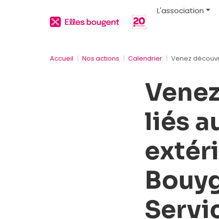
L'association
Accueil
Nos actions
Calendrier
Venez découvrir
Venez
liés a
extéri
Bouyg
Servi