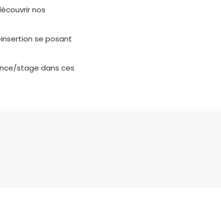
découvrir nos
éinsertion se posant
rnance/stage dans ces