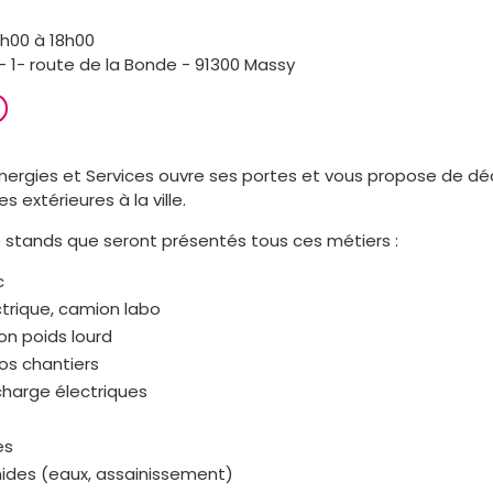
9h00 à 18h00
1- route de la Bonde - 91300 Massy
Energies et Services ouvre ses portes et vous propose de dé
es extérieures à la ville.
 stands que seront présentés tous ces métiers :
c
rique, camion labo
n poids lourd
nos chantiers
charge électriques
es
ides (eaux, assainissement)