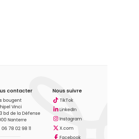
us contacter
Nous suivre
es bougent
TikTok
hipel Vinci
LinkedIn
3 bd de la Défense
Instagram
000 Nanterre
X.com
.
06 78 02 98 11
Facebook