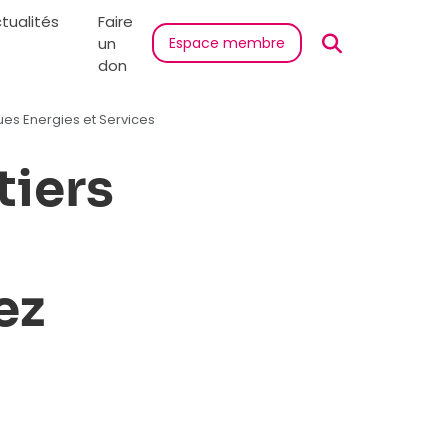
tualités
Faire
un
Espace membre
don
gues Energies et Services
tiers
ez