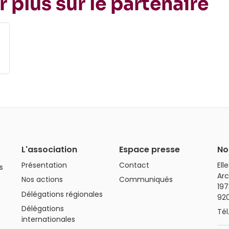
r plus sur le partenaire
L'association
Espace presse
No
Présentation
Contact
Ell
s
Arc
Nos actions
Communiqués
197
Délégations régionales
92
Délégations
Tél
internationales