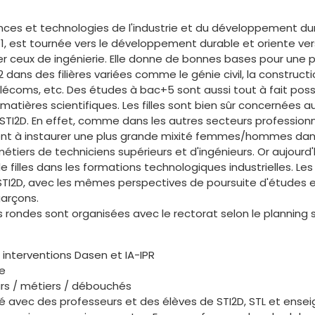
ciences et technologies de l'industrie et du développement dur
11, est tournée vers le développement durable et oriente v
ier ceux de ingénierie. Elle donne de bonnes bases pour une 
ns des filières variées comme le génie civil, la construction
télécoms, etc. Des études à bac+5 sont aussi tout à fait poss
matières scientifiques. Les filles sont bien sûr concernées 
 STI2D. En effet, comme dans les autres secteurs professionne
hent à instaurer une plus grande mixité femmes/hommes dans
métiers de techniciens supérieurs et d'ingénieurs. Or aujourd'
 filles dans les formations technologiques industrielles. Les 
STI2D, avec les mêmes perspectives de poursuite d'études 
garçons.
es rondes sont organisées avec le rectorat selon le planning s
 interventions Dasen et IA-IPR
le
urs / métiers / débouchés
té avec des professeurs et des élèves de STI2D, STL et ens