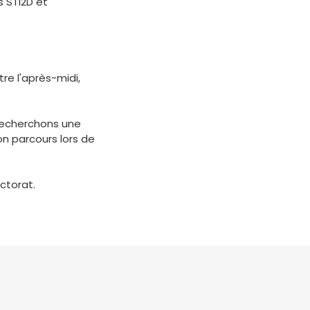
s STI2D et
re l'après-midi,
recherchons une
on parcours lors de
ctorat.