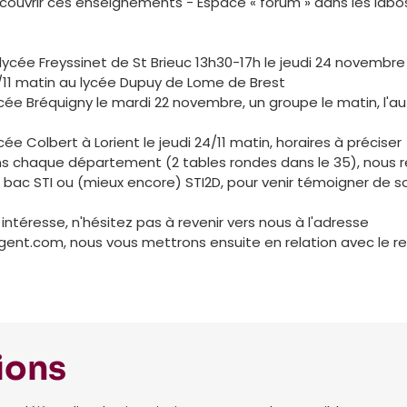
écouvrir ces enseignements - Espace « forum » dans les labo
lycée Freyssinet de St Brieuc 13h30-17h le jeudi 24 novembre
/11 matin au lycée Dupuy de Lome de Brest
ée Bréquigny le mardi 22 novembre, un groupe le matin, l'aut
e Colbert à Lorient le jeudi 24/11 matin, horaires à préciser
s chaque département (2 tables rondes dans le 35), nous 
 bac STI ou (mieux encore) STI2D, pour venir témoigner de s
intéresse, n'hésitez pas à revenir vers nous à l'adresse
nt.com, nous vous mettrons ensuite en relation avec le re
ions