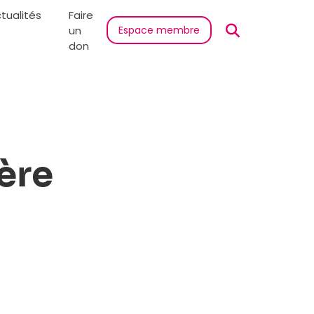
tualités
Faire
un
Espace membre
don
ière