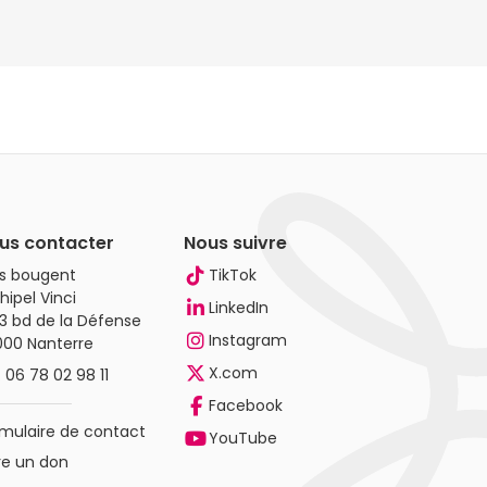
us contacter
Nous suivre
es bougent
TikTok
hipel Vinci
LinkedIn
3 bd de la Défense
Instagram
000 Nanterre
X.com
.
06 78 02 98 11
Facebook
mulaire de contact
YouTube
re un don