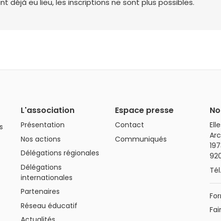
déjà eu lieu, les inscriptions ne sont plus possibles.
L'association
Espace presse
No
Présentation
Contact
Ell
s
Arc
Nos actions
Communiqués
197
Délégations régionales
92
Délégations
Tél
internationales
Partenaires
For
Réseau éducatif
Fai
Actualités