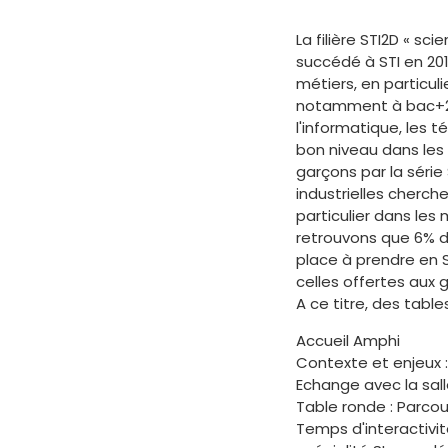
La filière STI2D « s
succédé à STI en 20
métiers, en particul
notamment à bac+2 da
l'informatique, les 
bon niveau dans les 
garçons par la série
industrielles cherc
particulier dans les 
retrouvons que 6% de
place à prendre en 
celles offertes aux 
A ce titre, des tabl
Accueil Amphi
Contexte et enjeux :
Echange avec la sal
Table ronde : Parco
Temps d'interactivi