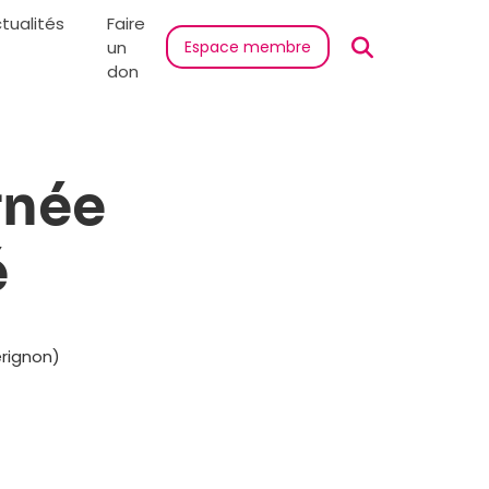
tualités
Faire
un
Espace membre
don
rnée
é
érignon)