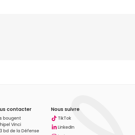
us contacter
Nous suivre
es bougent
TikTok
hipel Vinci
LinkedIn
3 bd de la Défense