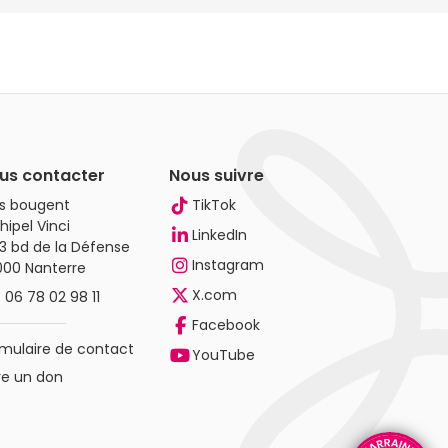
us contacter
Nous suivre
es bougent
TikTok
hipel Vinci
LinkedIn
3 bd de la Défense
Instagram
000 Nanterre
X.com
.
06 78 02 98 11
Facebook
mulaire de contact
YouTube
re un don