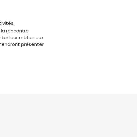
ivités,
 la rencontre
ter leur métier aux
viendront présenter