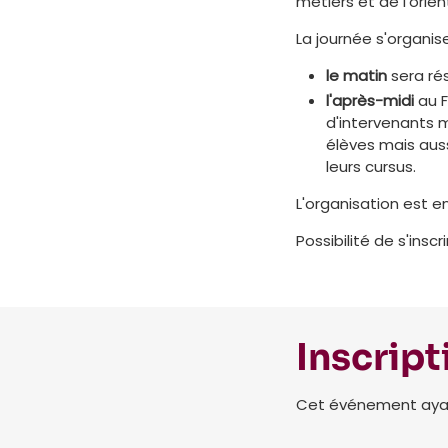
métiers et de l'orien
La journée s'organis
le matin
sera ré
l'après-midi
au F
d'intervenants m
élèves mais aus
leurs cursus.
L'organisation est e
Possibilité de s'insc
Inscript
Cet événement ayant 