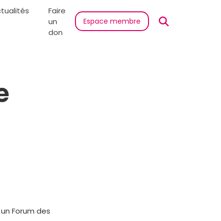
tualités
Faire
un
Espace membre
don
e
 un Forum des