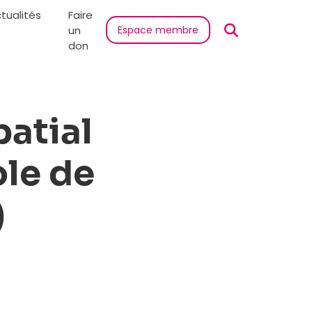
tualités
Faire
un
Espace membre
don
patial
ole de
)