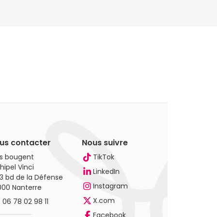
us contacter
Nous suivre
es bougent
TikTok
hipel Vinci
LinkedIn
3 bd de la Défense
Instagram
000 Nanterre
X.com
.
06 78 02 98 11
Facebook