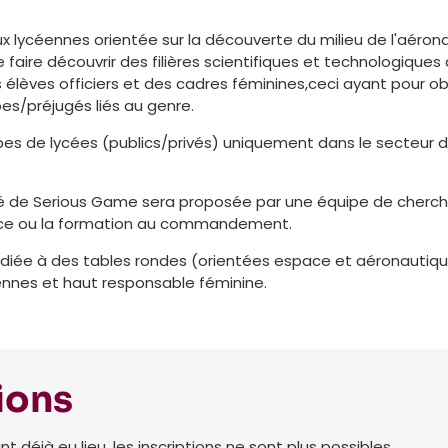
x lycéennes orientée sur la découverte du milieu de l'aéron
e faire découvrir des filières scientifiques et technologiques
élèves officiers et des cadres féminines,ceci ayant pour obj
es/préjugés liés au genre.
pes de lycées (publics/privés) uniquement dans le secteur 
té de Serious Game sera proposée par une équipe de cherche
pace ou la formation au commandement.
édiée à des tables rondes (orientées espace et aéronautique
ennes et haut responsable féminine.
ions
déjà eu lieu, les inscriptions ne sont plus possibles.