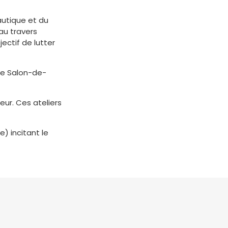
autique et du
 au travers
ectif de lutter
de Salon-de-
ur. Ces ateliers
) incitant le