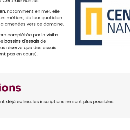
e Centrale Nantes.
ien,
notamment en mer, elle
urs métiers, de leur quotidien
s a amenées vers ce domaine.
era complétée par la
visite
es
bassins d'essais
de
us réserve que des essais
ent pas en cours).
ions
déjà eu lieu, les inscriptions ne sont plus possibles.