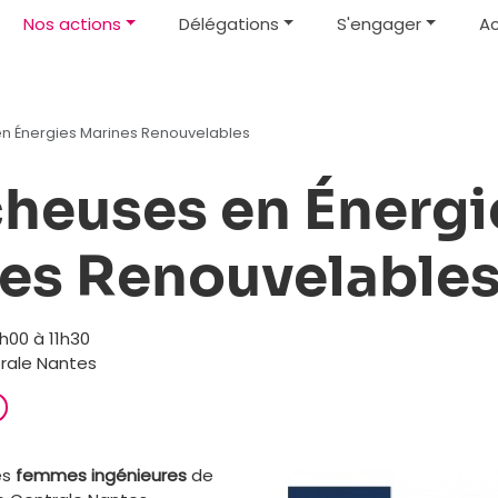
Nos actions
Délégations
S'engager
Ac
n Énergies Marines Renouvelables
heuses en Énergi
es Renouvelable
0h00 à 11h30
ale Nantes
es
femmes ingénieures
de