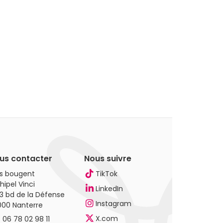
us contacter
Nous suivre
es bougent
TikTok
hipel Vinci
LinkedIn
3 bd de la Défense
Instagram
000 Nanterre
X.com
.
06 78 02 98 11