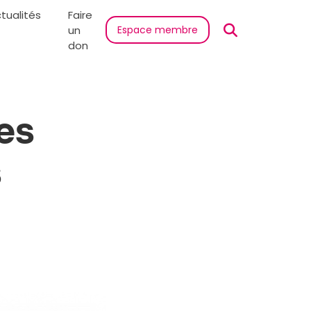
tualités
Faire
un
Espace membre
don
es
s