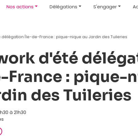
Nos actions
Délégations
S'engager
Ac
é délégation Île-de-France : pique-nique au Jardin des Tuileries
work d'été déléga
e-France : pique-
din des Tuileries
8h30 à 21h30
es