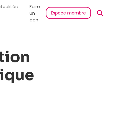
tualités
Faire
un
Espace membre
don
tion
nique