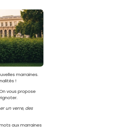
ouvelles marraines.
alités !
 On vous propose
ignoter.
r un verre, des
e mots aux marraines