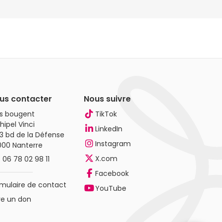
us contacter
Nous suivre
es bougent
TikTok
hipel Vinci
LinkedIn
3 bd de la Défense
Instagram
000 Nanterre
X.com
.
06 78 02 98 11
Facebook
mulaire de contact
YouTube
re un don