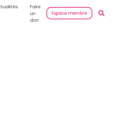
tualités
Faire
un
Espace membre
don