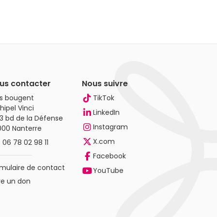
us contacter
Nous suivre
es bougent
TikTok
hipel Vinci
LinkedIn
3 bd de la Défense
Instagram
000 Nanterre
X.com
.
06 78 02 98 11
Facebook
mulaire de contact
YouTube
re un don