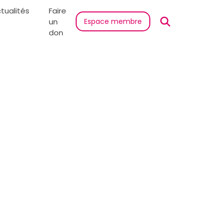
tualités
Faire
un
Espace membre
don