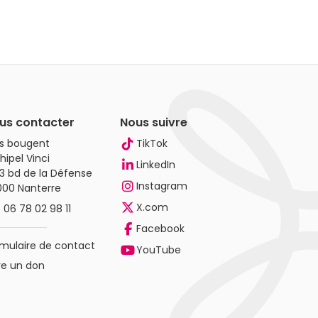
us contacter
Nous suivre
es bougent
TikTok
hipel Vinci
LinkedIn
3 bd de la Défense
Instagram
000 Nanterre
X.com
.
06 78 02 98 11
Facebook
mulaire de contact
YouTube
re un don