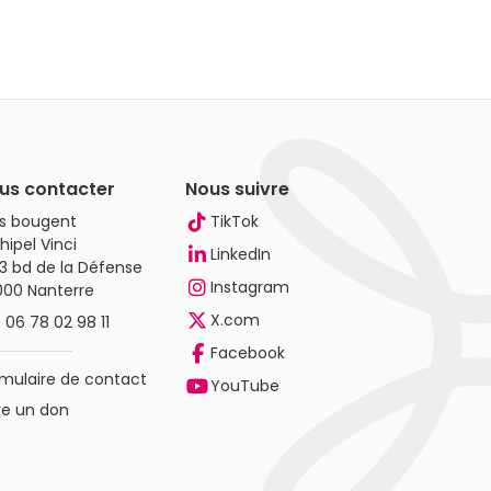
us contacter
Nous suivre
es bougent
TikTok
hipel Vinci
LinkedIn
3 bd de la Défense
Instagram
000 Nanterre
X.com
.
06 78 02 98 11
Facebook
mulaire de contact
YouTube
re un don