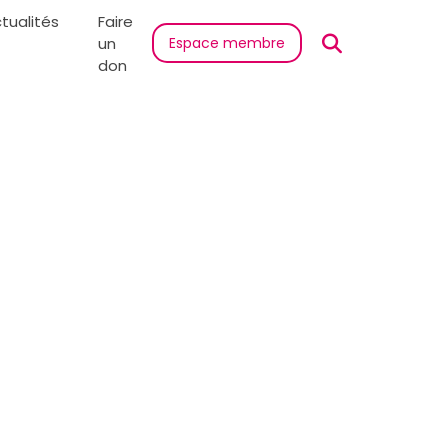
tualités
Faire
un
Espace membre
don