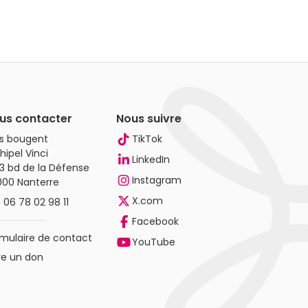
us contacter
Nous suivre
es bougent
TikTok
hipel Vinci
LinkedIn
3 bd de la Défense
Instagram
000 Nanterre
X.com
.
06 78 02 98 11
Facebook
mulaire de contact
YouTube
re un don