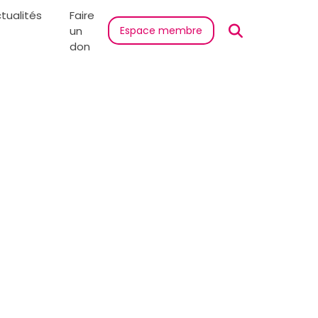
tualités
Faire
un
Espace membre
don