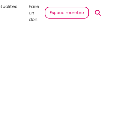
tualités
Faire
un
Espace membre
don