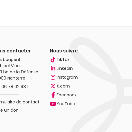
us contacter
Nous suivre
es bougent
TikTok
hipel Vinci
LinkedIn
3 bd de la Défense
Instagram
000 Nanterre
X.com
.
06 78 02 98 11
Facebook
mulaire de contact
YouTube
re un don