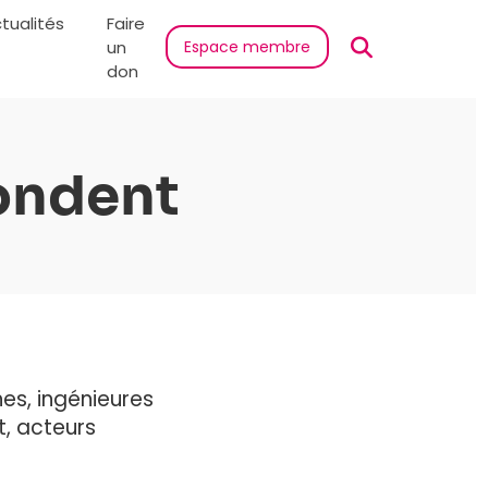
tualités
Faire
un
Espace membre
don
ondent
es, ingénieures
t, acteurs