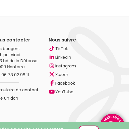
us contacter
Nous suivre
es bougent
TikTok
hipel Vinci
LinkedIn
3 bd de la Défense
Instagram
000 Nanterre
X.com
.
06 78 02 98 11
Facebook
mulaire de contact
YouTube
re un don