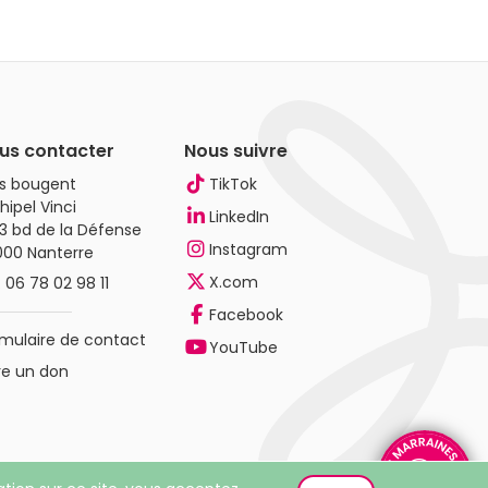
us contacter
Nous suivre
es bougent
TikTok
hipel Vinci
LinkedIn
3 bd de la Défense
Instagram
000 Nanterre
X.com
.
06 78 02 98 11
Facebook
mulaire de contact
YouTube
re un don