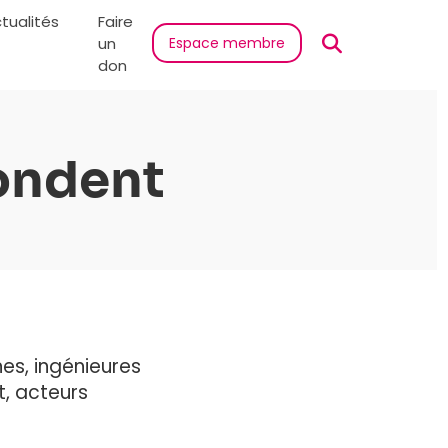
tualités
Faire
un
Espace membre
don
ondent
es, ingénieures
t, acteurs